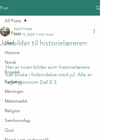
Post
All Posts
Kjetil Hope
All Posts
Dec 15, 2024
1 min read
Julebilder til historielæreren
Data
Historie
Norsk
Her er noen bilder som historielærere 
Engelsk
kan bruke i forbindelse med jul. Alle er 
Forfatter
laget gjennom Dall.E 3. 
Meninger
Matematikk
Religion
Samfunnsfag
Quiz
Norsk som andrespråk