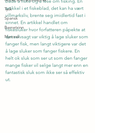
både å fiske og å lese om fisking. En 
artikkel i et fiskeblad, det kan ha vært 
Tysk
villmarksliv, brente seg imidlertid fast i 
Spansk
sinnet. En artikkel handlet om 
Barnetrinn
fiskesluker hvor forfatteren påpekte at 
Nynorsk
det selvsagt var viktig å lage sluker som 
fanger fisk, men langt viktigere var det 
å lage sluker som fanger fiskere. En 
helt ok sluk som ser ut som den fanger 
mange fisker vil selge langt mer enn en 
fantastisk sluk som ikke ser så effektiv 
ut.