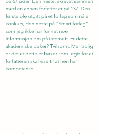
på 67 sider. Den neste, skrevet sammen 
med en annen forfatter er på 137. Den 
første ble utgitt på et forlag som nå er 
konkurs, den neste på “Smart forlag” 
som jeg ikke har funnet noe 
informasjon om på internett. Er dette 
akademiske bøker? Tvilsomt. Mer trolig 
er det at dette er bøker som utgis for at 
forfatteren skal vise til at hen har 
kompetanse.
Her er det igjen ikke viktig å produsere 