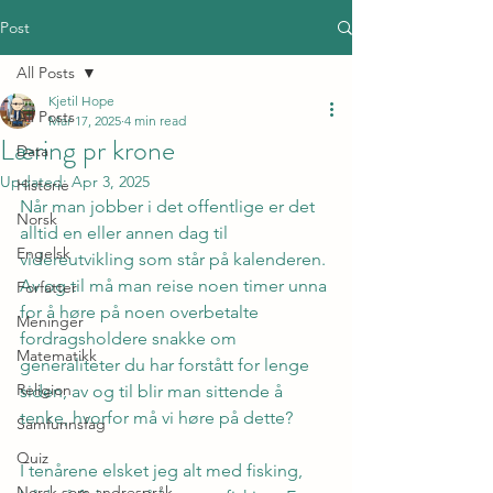
Post
All Posts
Kjetil Hope
All Posts
Mar 17, 2025
4 min read
Læring pr krone
Data
Updated:
Apr 3, 2025
Historie
Når man jobber i det offentlige er det 
Norsk
alltid en eller annen dag til 
Engelsk
videreutvikling som står på kalenderen. 
Av og til må man reise noen timer unna 
Forfatter
for å høre på noen overbetalte 
Meninger
fordragsholdere snakke om 
Matematikk
generaliteter du har forstått for lenge 
Religion
siden, av og til blir man sittende å 
tenke, hvorfor må vi høre på dette?
Samfunnsfag
Quiz
I tenårene elsket jeg alt med fisking, 
Norsk som andrespråk