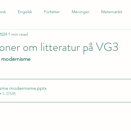
rsk
Engelsk
Forfatter
Meninger
Matematikk
2024
1 min read
 som andrespråk
Tysk
Spansk
Barnetrinn
Nynors
oner om litteratur på VG3
, modernisme
lisme modernisme
.pptx
• 5.37MB