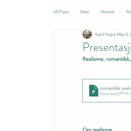
All Posts
Data
Historie
No
Kjetil Hope
May 3, 
Samfunnsfag
Quiz
Norsk
Presentasj
Realisme, romantikk
romantikk rea
Download PPTX 
Om realisme