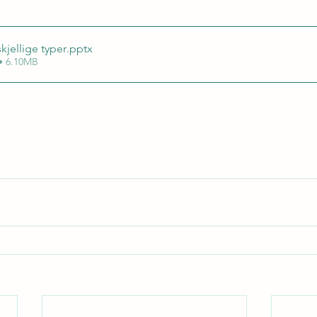
skjellige typer
.pptx
• 6.10MB