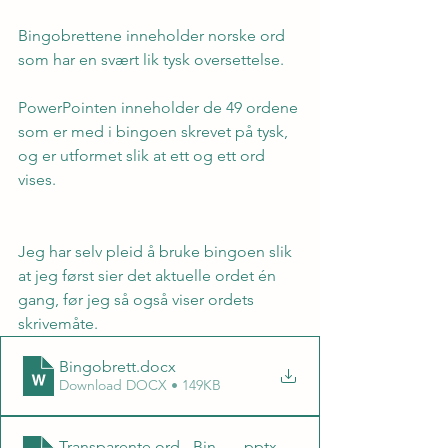
Bingobrettene inneholder norske ord 
som har en svært lik tysk oversettelse.
PowerPointen inneholder de 49 ordene 
som er med i bingoen skrevet på tysk, 
og er utformet slik at ett og ett ord 
vises.
Jeg har selv pleid å bruke bingoen slik 
at jeg først sier det aktuelle ordet én 
gang, før jeg så også viser ordets 
skrivemåte.
Bingobrett
.docx
Download DOCX • 149KB
Transparente ord - Bingo - PP med ordene på tysk for vi
.pptx