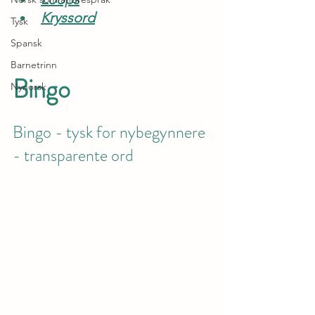
Kryssord
Tysk
Spansk
Barnetrinn
Bingo
Nynorsk
Bingo - tysk for nybegynnere 
- transparente ord