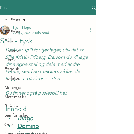
Post
All Posts
Kjetil Hope
All Posts
Aug 7, 2023
2 min read
Spill - tysk
Data
Dette er spill for tyskfaget, utviklet av 
Historie
Silje Kristin Friberg. Dersom du vil lage 
Norsk
dine egne spill og dele med andre 
Engelsk
lærere, send en melding, så kan de 
Forfatter
legges ut på denne siden.
Meninger
Du finner også puslespill 
her
.
Matematikk
Religion
Innhold
Samfunnsfag
Bingo
Quiz
Domino
Loops
Norsk som andrespråk