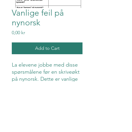
Vanlige feil på
nynorsk
Price
0,00 kr
Add to Cart
La elevene jobbe med disse
spørsmålene før en skriveøkt
på nynorsk. Dette er vanlige
feil i elevtekster, og det kan
være greit å repetere disse
ofte.