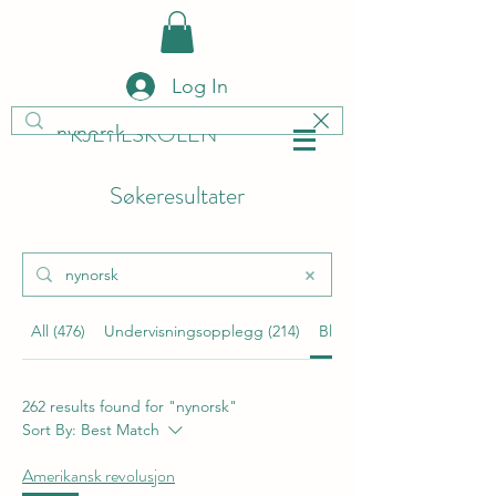
Log In
KJETILSKOLEN
Søkeresultater
All (476)
Undervisningsopplegg (214)
Bloggposter (262)
262 results found for "nynorsk"
Sort By:
Best Match
Amerikansk revolusjon