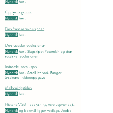
Nynorsk
her .
Opplysningstiden
Nynorsk
her .
Den franske revolusjonen
Nynorsk
her .
Den russiske revolusjonen
Nynorsk
her . Slagskipet Potemkin og den
russiske revolusjonen
Industriell revolusjon
Nynorsk
her . Scroll litt ned. Ranger
årsakene - videooppgave
Mellomkrigstiden
Nynorsk
her .
Historie VG3 - opplysning, revolusjoner og ideologi - plan
Nynorsk
og bokmål ligger vedlagt. Jobbe