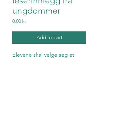
leserinnlegg fra
ungdommer
Price
0,00 kr
Add to Cart
Elevene skal velge seg et
leserinnlegg fra Si:D, og
analysere teksten retorisk.
kjetilskolen
kjetil.hope@gmail.com
©2022 av kjetilskolen.