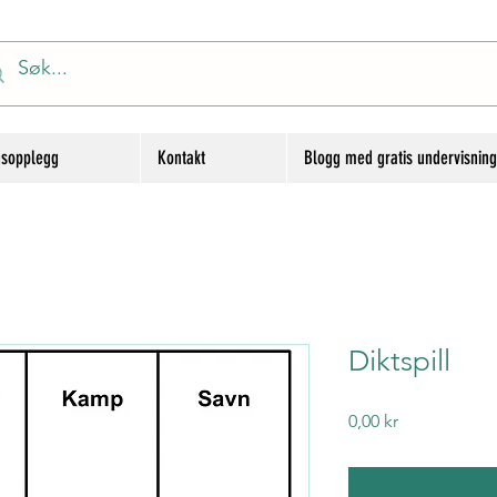
gsopplegg
Kontakt
Blogg med gratis undervisnin
Diktspill
Price
0,00 kr