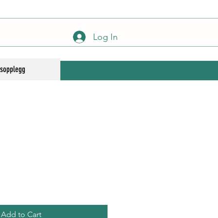
Log In
gsopplegg
Add to Cart