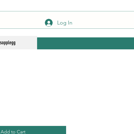
Log In
gsopplegg
Add to Cart