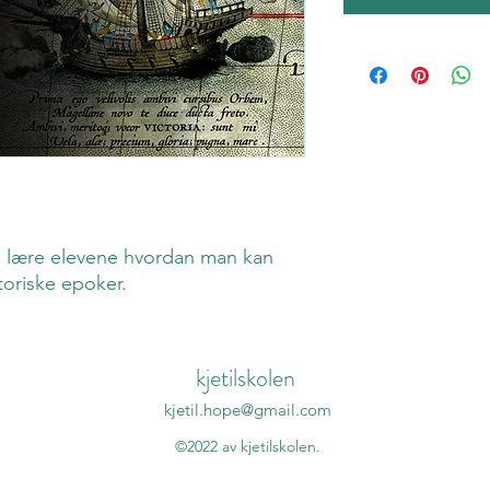
å lære elevene hvordan man kan
storiske epoker.
kjetilskolen
kjetil.hope@gmail.com
©2022 av kjetilskolen.