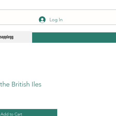
Log In
gsopplegg
the British Iles
Add to Cart