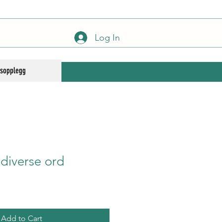
Log In
gsopplegg
 diverse ord
Add to Cart