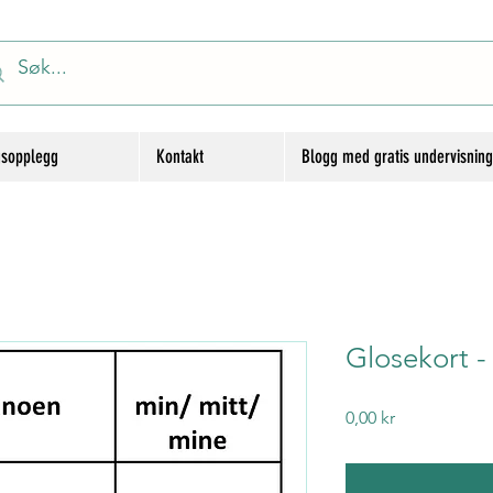
gsopplegg
Kontakt
Blogg med gratis undervisnin
Glosekort -
Price
0,00 kr