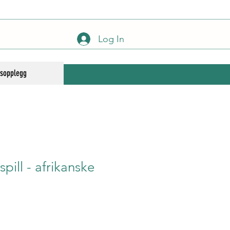
Log In
gsopplegg
pill - afrikanske