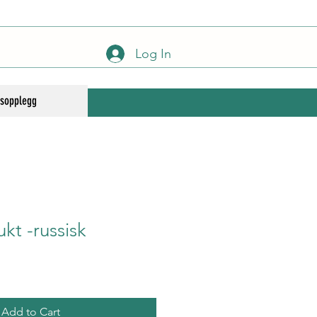
Log In
gsopplegg
ukt -russisk
Add to Cart