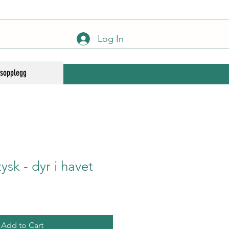
Log In
gsopplegg
tysk - dyr i havet
Add to Cart