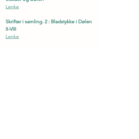
Lenke
Skrifter i samling. 2 : Bladstykke i Dølen 
II-VIII
Lenke
Skrifter i samling. 3 : Schweigaard, Talar, 
Bretland og Britarne
Lenke
Skrifter i samling. 4 : Ferdaminni, 
Fjøllstaven min, Elsk og giftarmaal
Lenke
Skrifter i samling. 5 : Einskilde dikt, 
Umsette dikt og vers, Storegut og 
Staale
Lenke