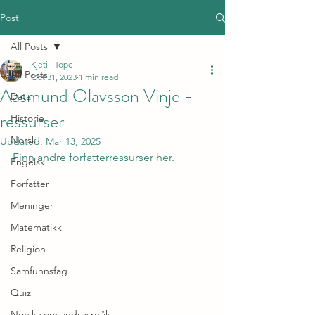
Post
All Posts
Kjetil Hope
All Posts
Oct 31, 2023
1 min read
Aasmund Olavsson Vinje -
Data
ressurser
Historie
Norsk
Updated:
Mar 13, 2025
Finn andre forfatterressurser 
her
.
Engelsk
Forfatter
Meninger
Matematikk
Religion
Samfunnsfag
Quiz
Norsk som andrespråk