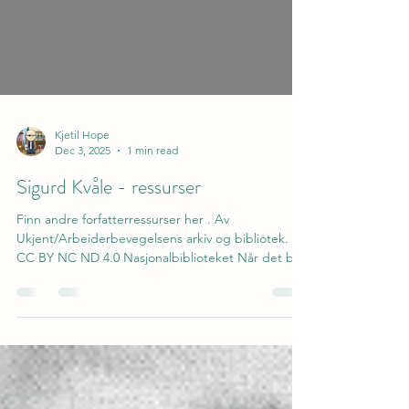
Kjetil Hope
Dec 3, 2025
1 min read
Sigurd Kvåle - ressurser
Finn andre forfatterressurser her . Av
Ukjent/Arbeiderbevegelsens arkiv og bibliotek.
CC BY NC ND 4.0 Nasjonalbiblioteket Når det blir
natt : noveller Lenke Tider og år : noveller Lenke
Over fårlege fjell : forteljingar for born Lenke
Siglaren : roman Lenke Sylen : noveller Lenke