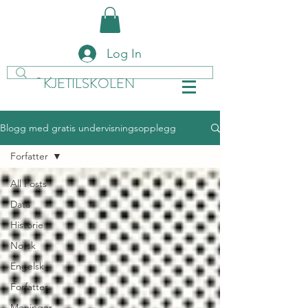
Log In
KJETILSKOLEN
Blogg med gratis undervisningsopplegg
Forfatter
All Posts
Data
Historie
Norsk
Engelsk
Forfatter
Meninger