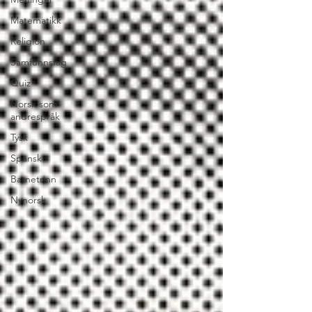
Matematikk
Religion
Samfunnsfag
Quiz
Norsk som
andrespråk
Tysk
Spansk
Barnetrinn
Nynorsk