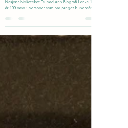
Finn andre forfatterressurser her .
Nasjonalbiblioteket Trubaduren Biografi Lenke 100
år 100 navn : personer som har preget hundreåret
på Nordvestlandet Lenke Jul i Nordfjord. 1972
Lenke Årbok for Nordfjord : eit skrift for
folkeminne og kulturminne. 1984 Vol. 18 Lenke
Fjordingen : bygdeblad for Nordfjord, onsdag 25.
juli 1984 Lenke Jul i Nordfjord. 2008 Lenke Jul i
Nordfjord. 1984 Lenke Verk I kronologisk
rekkefølge Heimlokk : til dei unge : kristelege
songer Lenke I livsens