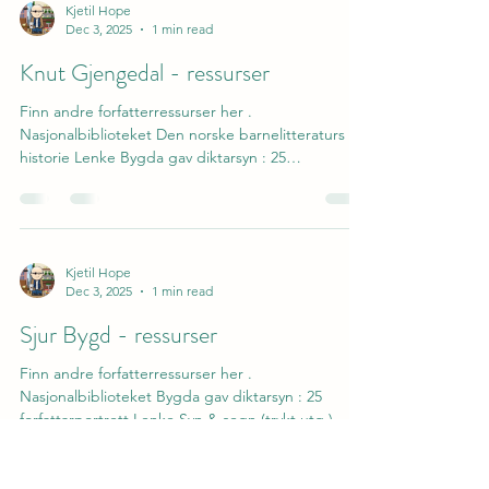
Kjetil Hope
Dec 3, 2025
1 min read
Knut Gjengedal - ressurser
Finn andre forfatterressurser her .
Nasjonalbiblioteket Den norske barnelitteraturs
historie Lenke Bygda gav diktarsyn : 25
forfattarportrett Lenke Årbok for Nordfjord : eit
skrift for folkeminne og kulturminne. 1991 Vol. 25
Lenke Årbok for Nordfjord : eit skrift for
folkeminne og kulturminne. 1993 Vol. 27 Lenke
Årbok for Nordfjord : eit skrift for folkeminne og
Kjetil Hope
Dec 3, 2025
1 min read
kulturminne. 1984 Vol. 18 Lenke Romaner Guten
fraa einsemda Lenke Berre ei mor Lenke Eldrid