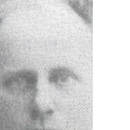
Håvard på Eggvin : forteljing Lenke Krefter Lenke
Sterkesmeden : ei soge om kjærleik og mot og
styrke Lenke Pelle Skauen og andre småsoger
Lenke Natta og eg Lenke