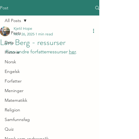
Post
All Posts
Kjetil Hope
All Posts
Nov 26, 2025
1 min read
Lars Berg - ressurser
Data
Finn andre forfatterressurser 
her
.
Historie
Norsk
Engelsk
Forfatter
Meninger
Matematikk
Religion
Samfunnsfag
Quiz
Norsk som andrespråk