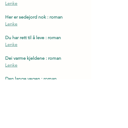
Lenke
Her er sedejord nok : roman
Lenke
Du har rett til å leve : roman
Lenke
Dei varme kjeldene : roman
Lenke
Den lange vegen : roman
Lenke
Steingaren framfor havet : dikt
Lenke
Forfatter