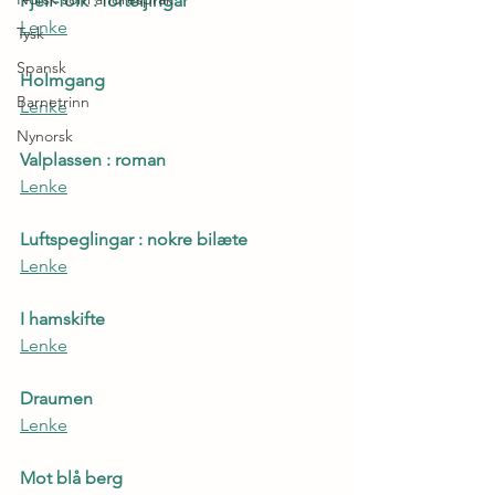
Fjell-folk : forteljingar
Lenke
Tysk
Spansk
Holmgang
Barnetrinn
Lenke
Nynorsk
Valplassen : roman
Lenke
Luftspeglingar : nokre bilæte
Lenke
I hamskifte
Lenke
Draumen
Lenke
Mot blå berg