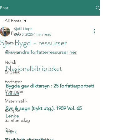
Post
All Posts
Kjetil Hope
All Posts
Dec 3, 2025
1 min read
Sjur Bygd - ressurser
Data
Finn andre forfatterressurser 
her
.
Historie
Norsk
Nasjonalbiblioteket
Engelsk
Forfatter
Bygda gav diktarsyn : 25 forfattarportrett
Meninger
Lenke
Matematikk
Syn & segn (trykt utg.). 1959 Vol. 65
Religion
Lenke
Samfunnsfag
Verk
Quiz
Norsk som andrespråk