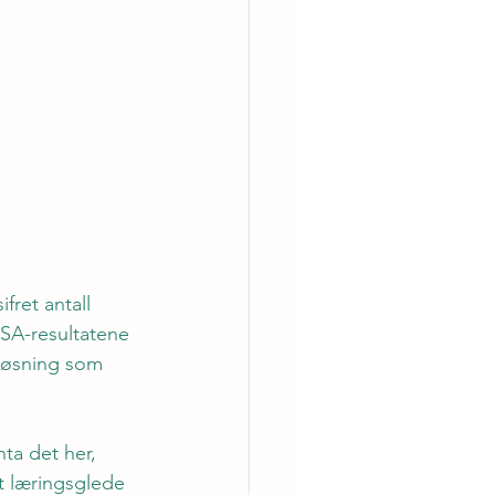
ifret antall 
ISA-resultatene 
løsning som 
ta det her, 
t læringsglede 