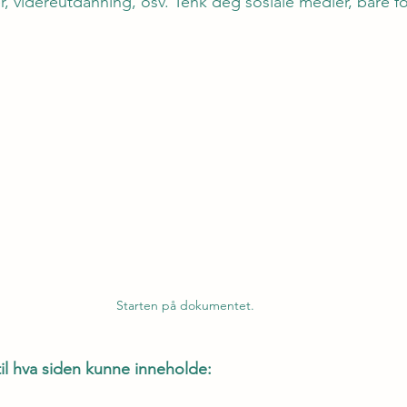
er, videreutdanning, osv. Tenk deg sosiale medier, bare fo
Starten på dokumentet.
il hva siden kunne inneholde: