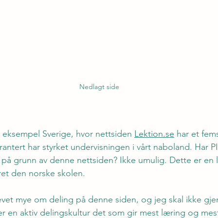
Nedlagt side
eksempel Sverige, hvor nettsiden 
Lektion.se
 har et fems
ntert har styrket undervisningen i vårt naboland. Har P
på grunn av denne nettsiden? Ikke umulig. Dette er en 
ret den norske skolen.
revet mye om deling på denne siden, og jeg skal ikke gjen
 er en aktiv delingskultur det som gir mest læring og mes