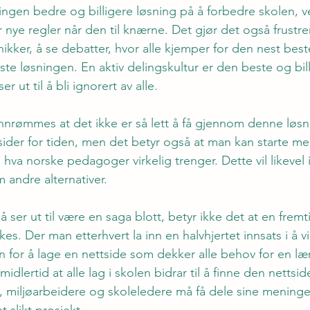
ingen bedre og billigere løsning på å forbedre skolen, v
r nye regler når den til knærne. Det gjør det også frustr
onikker, å se debatter, hvor alle kjemper for den nest best
ste løsningen. En aktiv delingskultur er den beste og bill
 ut til å bli ignorert av alle.
nnrømmes at det ikke er så lett å få gjennom denne løsn
sider for tiden, men det betyr også at man kan starte me
hva norske pedagoger virkelig trenger. Dette vil likevel 
 andre alternativer.
ser ut til være en saga blott, betyr ikke det at en fremt
kes. Der man etterhvert la inn en halvhjertet innsats i å v
lan for å lage en nettside som dekker alle behov for en l
imidlertid at alle lag i skolen bidrar til å finne den netts
 miljøarbeidere og skoleledere må få dele sine meninge