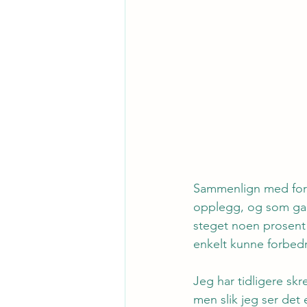
Sammenlign med for 
opplegg, og som gara
steget noen prosent 
enkelt kunne forbed
Jeg har tidligere sk
men slik jeg ser det