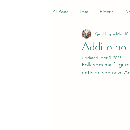
All Posts
Data
Historie
No
Kjetil Hope
Mar 10,
Samfunnsfag
Quiz
Norsk
Addito.no 
Updated:
Apr 3, 2025
Folk som har fulgt me
nettside
 ved navn 
Ad