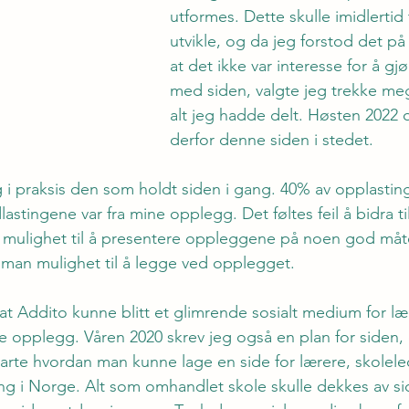
utformes. Dette skulle imidlertid 
utvikle, og da jeg forstod det på
at det ikke var interesse for å gj
med siden, valgte jeg trekke meg
alt jeg hadde delt. Høsten 2022 
derfor denne siden i stedet.
eg i praksis den som holdt siden i gang. 40% av opplastin
astingene var fra mine opplegg. Det føltes feil å bidra ti
 mulighet til å presentere oppleggene på noen god måte
man mulighet til å legge ved opplegget.
at Addito kunne blitt et glimrende sosialt medium for læ
ele opplegg. Våren 2020 skrev jeg også en plan for siden
larte hvordan man kunne lage en side for lærere, skolele
ning i Norge. Alt som omhandlet skole skulle dekkes av s