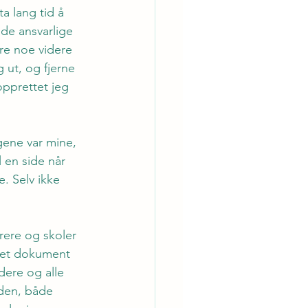
ta lang tid å 
 de ansvarlige 
øre noe videre 
 ut, og fjerne 
opprettet jeg 
gene var mine, 
l en side når 
. Selv ikke 
rere og skoler 
, et dokument 
dere og alle 
iden, både 