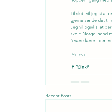
hopper i gang med et
Til slutt vil jeg si
gjerne sende det til 
Jeg vil også si at d
skole-Norge, send me
å være lærer i den n
Meninger
Recent Posts