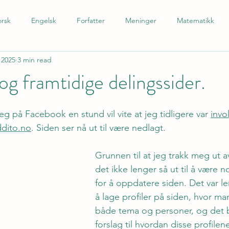
rsk
Engelsk
Forfatter
Meninger
Matematikk
 2025
3 min read
 som andrespråk
Tysk
Spansk
Barnetrinn
Nynors
og framtidige delingssider.
g på Facebook en stund vil vite at jeg tidligere var 
invol
dito.no
. Siden ser nå ut til være nedlagt.
Grunnen til at jeg trakk meg ut a
det ikke lenger så ut til å være n
for å oppdatere siden. Det var l
å lage profiler på siden, hvor ma
både tema og personer, og det b
forslag til hvordan disse profile