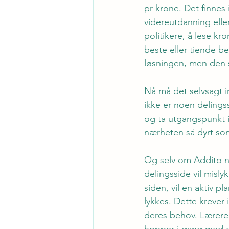
pr krone. Det finnes 
videreutdanning elle
politikere, å lese kr
beste eller tiende be
løsningen, men den ser
Nå må det selvsagt i
ikke er noen delings
og ta utgangspunkt i 
nærheten så dyrt som
Og selv om Addito nå 
delingsside vil mislyk
siden, vil en aktiv p
lykkes. Dette krever 
deres behov. Lærere,