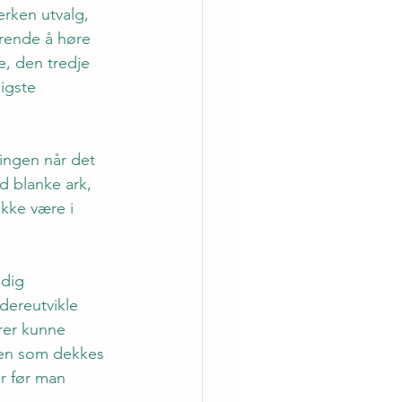
erken utvalg, 
erende å høre 
e, den tredje 
igste 
ingen når det 
d blanke ark, 
ikke være i 
idig 
idereutvikle 
ærer kunne 
iden som dekkes 
r før man 