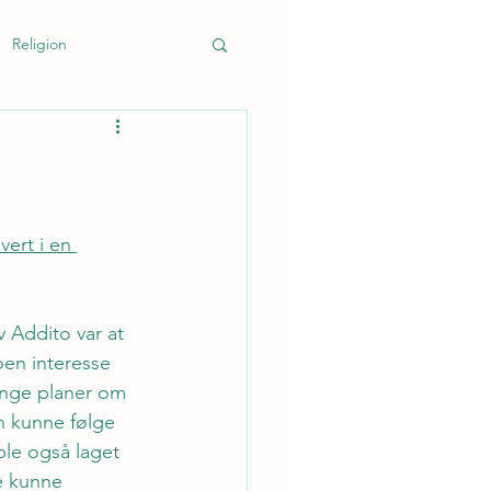
Religion
k
vert i en 
v Addito var at 
oen interesse 
enge planer om 
n kunne følge 
le også laget 
ne kunne 