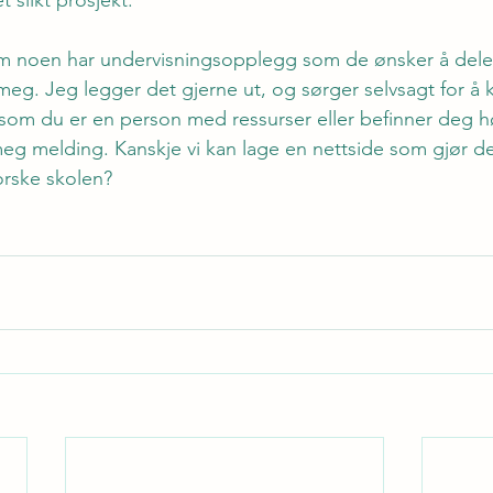
 slikt prosjekt.
 at om noen har undervisningsopplegg som de ønsker å dele
meg. Jeg legger det gjerne ut, og sørger selvsagt for å 
ersom du er en person med ressurser eller befinner deg h
g melding. Kanskje vi kan lage en nettside som gjør de
orske skolen?