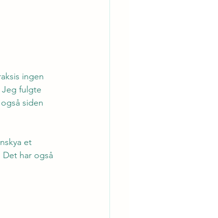
raksis ingen 
 Jeg fulgte 
r også siden 
nskya et 
. Det har også 