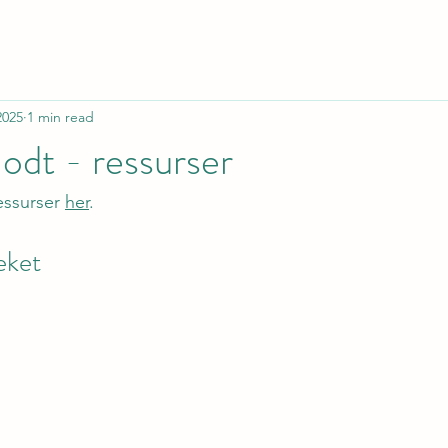
2025
1 min read
odt - ressurser
essurser 
her
.
eket