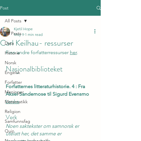
Post
All Posts
Kjetil Hope
All Posts
May 9
1 min read
Carl Keilhau- ressurser
Data
Finn andre forfatterressurser 
her
.
Historie
Norsk
Nasjonalbiblioteket
Engelsk
Forfatter
Forfatternes litteraturhistorie. 4 : Fra 
Meninger
Aksel Sandemose til Sigurd Evensmo
Lenke
Matematikk
Religion
Verk
Samfunnsfag
Noen saktekster om samnorsk er 
Quiz
utelatt her, det samme er 
Norsk som andrespråk