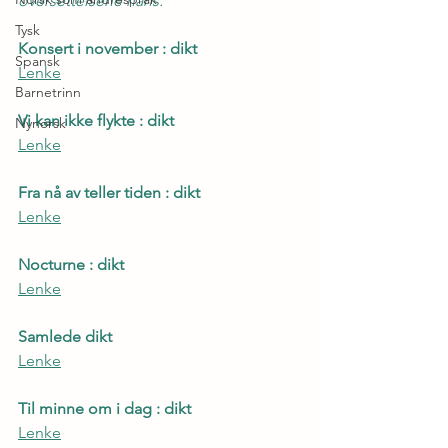
oversettelsene hans.
Tysk
Konsert i november : dikt
Spansk
Lenke
Barnetrinn
Vi kan ikke flykte : dikt
Nynorsk
Lenke
Fra nå av teller tiden : dikt
Lenke
Nocturne : dikt
Lenke
Samlede dikt
Lenke
Til minne om i dag : dikt
Lenke