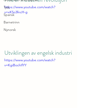
https://www.youtube.com/watch?
Tysk
v=xK5o3fncH-g
Spansk
Barnetrinn
Nynorsk
Utviklingen av engelsk industri
https://www.youtube.com/watch?
v=KgiBochIfYY