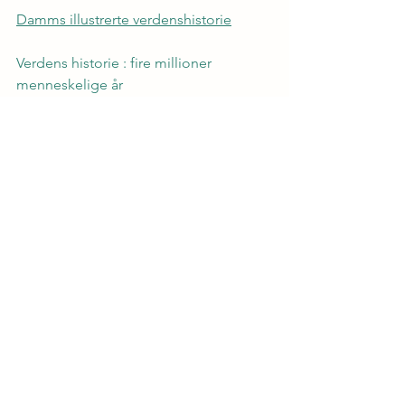
Damms illustrerte verdenshistorie
Verdens historie : fire millioner 
menneskelige år  
om 
jordbruksrevolusjonen 
og
 den 
industrielle revolusjon
I begynnelsen- : nesten hele historien 
om så å si alt
Bilder som viser utviklingen av biler, 
båter, skip, tog, osv.
Lærerveiledninger
Elevens ressursbok : verdens- og 
Norgeshistorie før 1850
Ressursperm - Verden 1