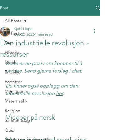
Post
All Posts
Kjetil Hope
All Posts
Oct 22, 2023
1 min read
Den industrielle revolusjon -
Data
ressurser
Historie
Norsk
Dette er en post som kommer til å 
utvides. Send gjerne forslag i chat.
Engelsk
Forfatter
Du finner også opplegg om den 
Meninger
industrielle revolusjon 
her
.
Matematikk
Religion
Videoer på norsk
Samfunnsfag
Quiz
Hva er industriell revolusjon
Norsk som andrespråk