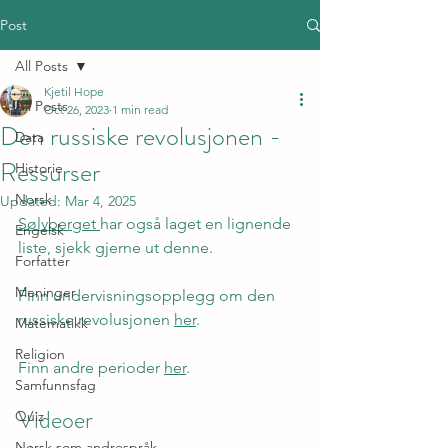
Post
All Posts
Kjetil Hope
All Posts
Oct 26, 2023
1 min read
Den russiske revolusjonen -
Data
Ressurser
Historie
Norsk
Updated:
Mar 4, 2025
Sølvberget 
har også laget en lignende 
Engelsk
liste, sjekk gjerne ut denne.
Forfatter
Meninger
Finn undervisningsopplegg om den 
russiske revolusjonen 
her
.
Matematikk
Religion
Finn andre perioder 
her
.
Samfunnsfag
Videoer
Quiz
Norsk som andrespråk