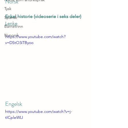
Norsk
Tysk
Enkel historie (videoserie i seks deler)
Spansk
Lenke
Barnetrinn
Nynorsk
https://www.youtube.com/watch?
v=DStO3iTByoo
Engelsk
https://www.youtube.com/watch?v=j-
tICpleWLI