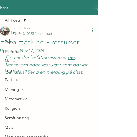
Post
All Posts
Kjetil Hope
All Posts
Dec 13, 2023
1 min read
Ebba Haslund - ressurser
Data
Updated:
Nov 17, 2024
Historie
Finn andre forfatterressurser 
her
. 
Norsk
Vet du om noen ressurser som bør inn 
Engelsk
på listen? Send en melding på chat.
Forfatter
Meninger
Matematikk
Religion
Samfunnsfag
Quiz
Norsk som andrespråk