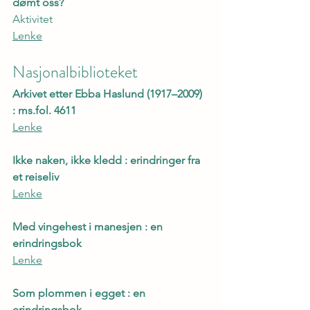
dømt oss?
Aktivitet
Lenke
Nasjonalbiblioteket
Arkivet etter Ebba Haslund (1917–2009) 
: ms.fol. 4611
Lenke
Ikke naken, ikke kledd : erindringer fra 
et reiseliv
Lenke
Med vingehest i manesjen : en 
erindringsbok
Lenke
Som plommen i egget : en 
erindringsbok