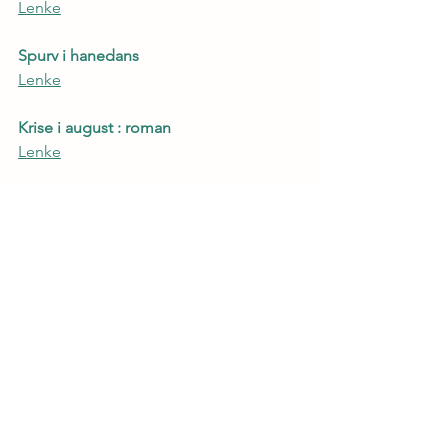
Lenke
Spurv i hanedans
Lenke
Krise i august : roman
Lenke
Også vi : noveller fra Norge i 
okkupasjonstiden
Lenke
Fra mitt Stromboli : noveller
Lenke
I mangel av sverd : roman
Lenke
Forfatter