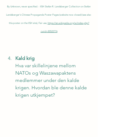
By Unknown, never specified. - IISH Stefan R. Landsberger Collection on Stefan 
Landsberger's Chinese Propaganda Poster Pages (website now closed) (see also 
this poster on the IISH site), Fair use, 
https://en.wikipedia.org/w/index.php?
curid=30522776
Kald krig
Hva var skillelinjene mellom 
NATOs og Waszawapaktens 
medlemmer under den kalde 
krigen. Hvordan ble denne kalde 
krigen utkjempet?