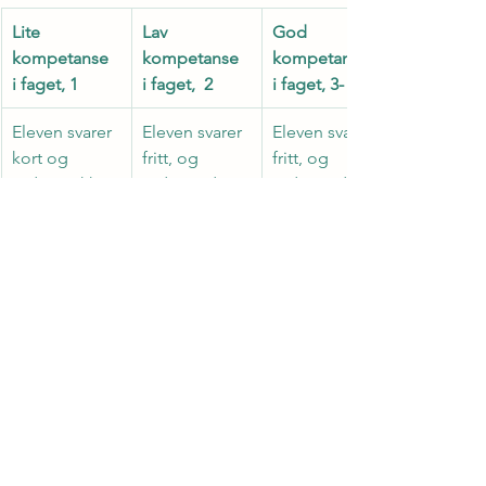
Lite 
Lav 
God 
kompetanse 
kompetanse 
kompetanse 
i faget, 1
i faget,  2 
i faget, 3- 4 
Eleven svarer 
Eleven svarer 
Eleven svarer 
kort og 
fritt, og 
fritt, og 
utdyper ikke.
utdypende i 
utdypende, 
noen grad.
og legger til 
relevant 
kontekst når 
det blir 
etterspurt av 
lærer.
Eleven 
Eleven finner 
Eleven finner 
bruker få 
og bruker 
og bruker 
eller ingen 
kilder, men 
kilder med 
kilder.
det er liten 
relevans for å 