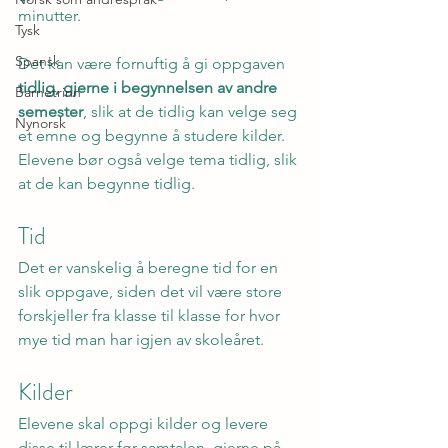
minutter.
Tysk
Spansk
Det kan være fornuftig å gi oppgaven
tidlig, gjerne i begynnelsen av andre 
Barnetrinn
semester
, slik at de tidlig kan velge seg 
Nynorsk
et emne og begynne å studere kilder. 
Elevene bør også velge tema tidlig, slik 
at de kan begynne tidlig.
Tid
Det er vanskelig å beregne tid for en 
slik oppgave, siden det vil være store 
forskjeller fra klasse til klasse for hvor 
mye tid man har igjen av skoleåret.
Kilder
Elevene skal oppgi kilder og levere 
disse til lærer før samtalen, gjerne på 