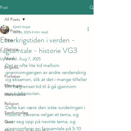
Post
All Posts
Kjetil Hope
All Posts
Jul 26, 2025
4 min read
Etterkrigstiden i verden -
Data
fagsamtale - historie VG3
Historie
Norsk
Updated:
Aug 7, 2025
Det er ofte lite tid mellom 
Engelsk
gnennomgangen av andre verdenskrig 
Forfatter
og eksamen, slik at det i mange tilfeller 
Meninger
blir begrenset tid til å gå gjennom 
samtidshistorien.
Matematikk
Religion
Dette kan være den siste vurderingen i 
Samfunnsfag
historie. Elevene velger et tema, og 
leser seg opp på nevnte tema, og 
Quiz
gjennomfører en fagsamtale på 5-10 
Norsk som andrespråk