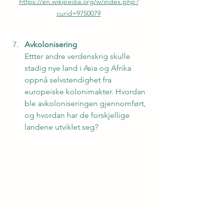
https://en.wikipedia.org/w/index.php?
curid=9750079
Avkolonisering
Ettter andre verdenskrig skulle 
stadig nye land i Asia og Afrika 
oppnå selvstendighet fra 
europeiske kolonimakter. Hvordan 
ble avkoloniseringen gjennomført, 
og hvordan har de forskjellige 
landene utviklet seg?