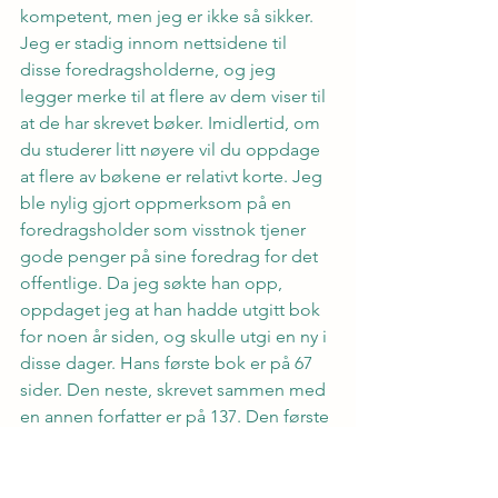
kompetent, men jeg er ikke så sikker. 
Jeg er stadig innom nettsidene til 
disse foredragsholderne, og jeg 
legger merke til at flere av dem viser til 
at de har skrevet bøker. Imidlertid, om 
du studerer litt nøyere vil du oppdage 
at flere av bøkene er relativt korte. Jeg 
ble nylig gjort oppmerksom på en 
foredragsholder som visstnok tjener 
gode penger på sine foredrag for det 
offentlige. Da jeg søkte han opp, 
oppdaget jeg at han hadde utgitt bok 
for noen år siden, og skulle utgi en ny i 
disse dager. Hans første bok er på 67 
sider. Den neste, skrevet sammen med 
en annen forfatter er på 137. Den første 
ble utgitt på et forlag som nå er 
konkurs, den neste på et forlag som 
jeg ikke har funnet noe informasjon 