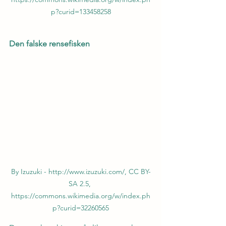
p?curid=133458258
Den falske rensefisken
By Izuzuki - http://www.izuzuki.com/, CC BY-
SA 2.5, 
https://commons.wikimedia.org/w/index.ph
p?curid=32260565