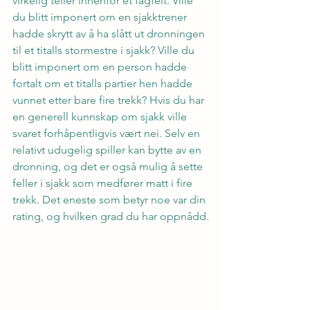
virkelig teller innenfor et fagfelt. Ville 
du blitt imponert om en sjakktrener 
hadde skrytt av å ha slått ut dronningen 
til et titalls stormestre i sjakk? Ville du 
blitt imponert om en person hadde 
fortalt om et titalls partier hen hadde 
vunnet etter bare fire trekk? Hvis du har 
en generell kunnskap om sjakk ville 
svaret forhåpentligvis vært nei. Selv en 
relativt udugelig spiller kan bytte av en 
dronning, og det er også mulig å sette 
feller i sjakk som medfører matt i fire 
trekk. Det eneste som betyr noe var din 
rating, og hvilken grad du har oppnådd.