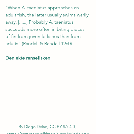
“When A. taeniatus approaches an 
adult fish, the latter usually swims warily 
away, [......] Probably A. taeniatus 
succeeds more often in biting pieces 
of fin from juvenile fishes than from 
adults” (Randall & Randall 1960)
Den ekte rensefisken 				
By Diego Delso, CC BY-SA 4.0, 
https://commons.wikimedia.org/w/index.ph