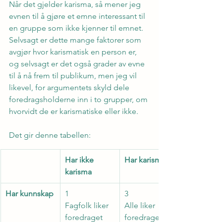
Når det gjelder karisma, så mener jeg 
evnen til å gjøre et emne interessant til 
en gruppe som ikke kjenner til emnet. 
Selvsagt er dette mange faktorer som 
avgjør hvor karismatisk en person er, 
og selvsagt er det også grader av evne 
til å nå frem til publikum, men jeg vil 
likevel, for argumentets skyld dele 
foredragsholderne inn i to grupper, om 
hvorvidt de er karismatiske eller ikke.
Det gir denne tabellen:
Har ikke 
Har karisma
karisma
Har kunnskap
1
3
Fagfolk liker 
Alle liker 
foredraget
foredraget