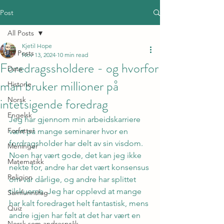
Post
All Posts
Kjetil Hope
All Posts
Nov 13, 2024
10 min read
Foredragssholdere - og hvorfor
Data
man bruker millioner på
Historie
intetsigende foredrag
Norsk
Engelsk
Jeg har gjennom min arbeidskarriere 
Forfatter
vært på mange seminarer hvor en 
fordragsholder har delt av sin visdom. 
Meninger
Noen har vært gode, det kan jeg ikke 
Matematikk
nekte for, andre har det vært konsensus 
Religion
om var dårlige, og andre har splittet 
tilskuerne. Jeg har opplevd at mange 
Samfunnsfag
har kalt foredraget helt fantastisk, mens 
Quiz
andre igjen har følt at det har vært en 
Norsk som andrespråk