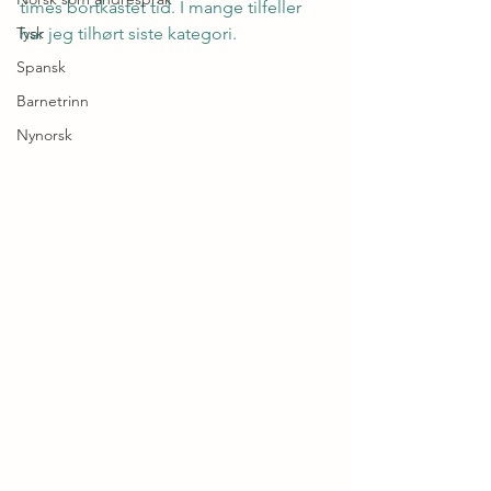
times bortkastet tid. I mange tilfeller 
Tysk
har jeg tilhørt siste kategori.
Spansk
Barnetrinn
Nynorsk