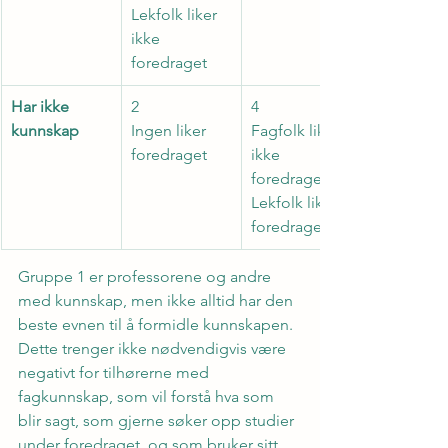
Lekfolk liker 
ikke 
foredraget
Har ikke 
2
4
kunnskap
Ingen liker 
Fagfolk liker 
foredraget
ikke 
foredraget
Lekfolk liker 
foredraget
Gruppe 1 er professorene og andre 
med kunnskap, men ikke alltid har den 
beste evnen til å formidle kunnskapen. 
Dette trenger ikke nødvendigvis være 
negativt for tilhørerne med 
fagkunnskap, som vil forstå hva som 
blir sagt, som gjerne søker opp studier 
under foredraget, og som bruker sitt 