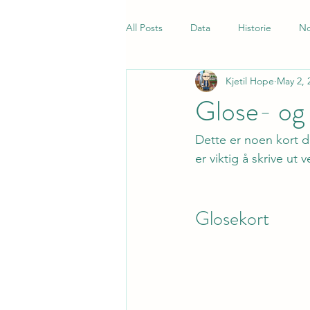
All Posts
Data
Historie
No
Kjetil Hope
May 2, 
Samfunnsfag
Quiz
Norsk
Glose- og
Dette er noen kort du
er viktig å skrive ut
Glosekort