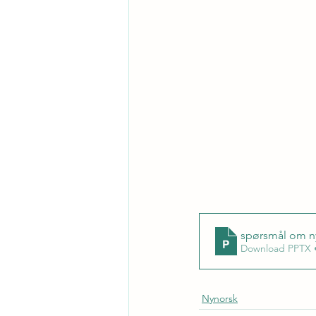
spørsmål om n
Download PPTX 
Nynorsk