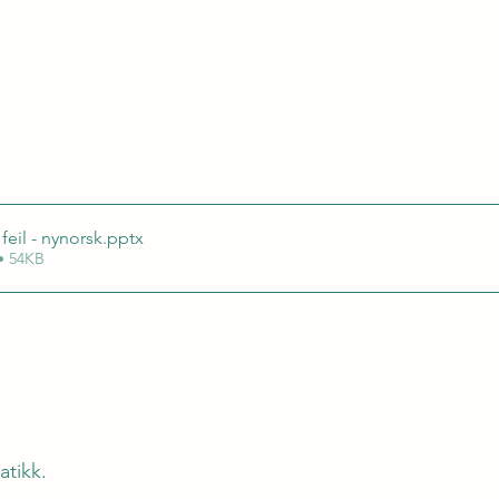
eil - nynorsk
.pptx
• 54KB
tikk.