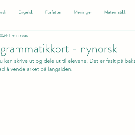
rsk
Engelsk
Forfatter
Meninger
Matematikk
2024
1 min read
 som andrespråk
Tysk
Spansk
Barnetrinn
Nynors
 grammatikkort - nynorsk
 kan skrive ut og dele ut til elevene. Det er fasit på bak
 ved å vende arket på langsiden.