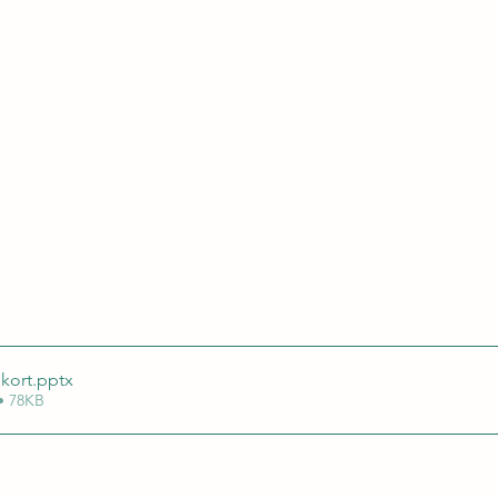
kort
.pptx
• 78KB