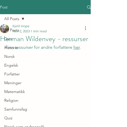
Post
All Posts
Kjetil Hope
All Posts
Nov 2, 2023
1 min read
Herman Wildenvey - ressurser
Data
Finn ressurser for andre forfattere 
her
.
Historie
Norsk
Engelsk
Forfatter
Meninger
Matematikk
Religion
Samfunnsfag
Quiz
Norsk som andrespråk