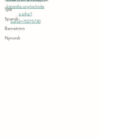
kimedia.org/w/inde
Tysk
x.php?
Spansk
curid=70275730
Barnetrinn
Nynorsk