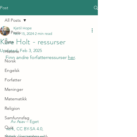
Post
All Posts
Kjetil Hope
All Posts
Nov 15, 2024
2 min read
Kåre Holt - ressurser
Data
Updated:
Feb 3, 2025
Historie
Finn andre forfatterressurser 
her
.
Norsk
Engelsk
Forfatter
Meninger
Matematikk
Religion
Samfunnsfag
Av Asav – Eget 
Quiz
verk, CC BY-SA 4.0, 
https://commons.wi
Norsk som andrespråk