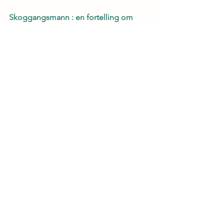
Skoggangsmann : en fortelling om 
Rottenikken
Lenke
Kongen. 1 : Mannen fra utskjæret
Lenke
Kongen. 2 : Fredløse menn
Lenke
Kongen. 3 : Hersker og trell
Lenke
Jord
Lenke
Hevnen hører meg til : roman
Lenke