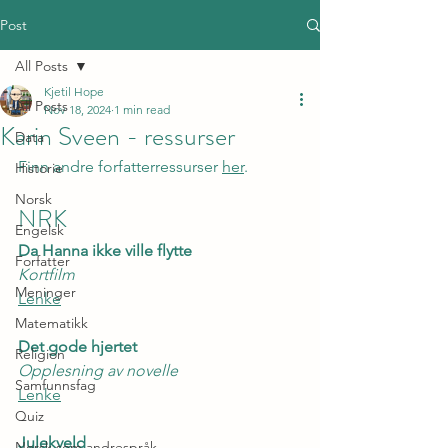
Post
All Posts
Kjetil Hope
All Posts
Nov 18, 2024
1 min read
Karin Sveen - ressurser
Data
Finn andre forfatterressurser 
her
.
Historie
Norsk
NRK
Engelsk
Da Hanna ikke ville flytte
Forfatter
Kortfilm
Meninger
Lenke
Matematikk
Det gode hjertet
Religion
Opplesning av novelle
Samfunnsfag
Lenke
Quiz
Julekveld
Norsk som andrespråk