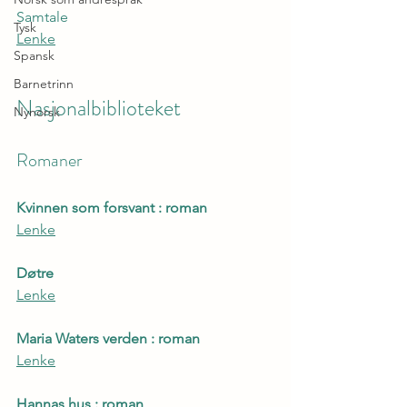
Samtale
Tysk
Lenke
Spansk
Barnetrinn
Nasjonalbiblioteket
Nynorsk
Romaner
Kvinnen som forsvant : roman
Lenke
Døtre
Lenke
Maria Waters verden : roman
Lenke
Hannas hus : roman