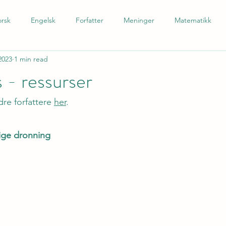
rsk
Engelsk
Forfatter
Meninger
Matematikk
2023
1 min read
 som andrespråk
Tysk
Spansk
Barnetrinn
Nynors
 - ressurser
dre forfattere 
her
.
lige dronning