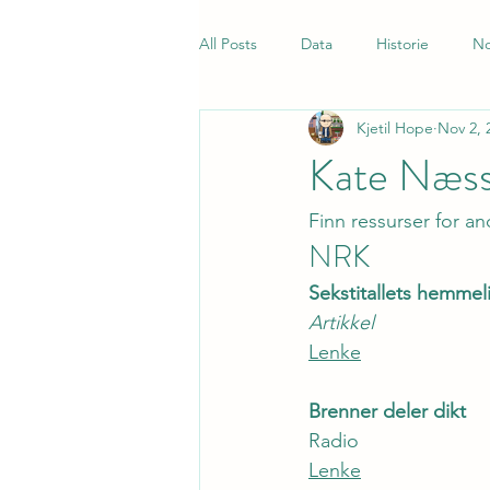
All Posts
Data
Historie
No
Kjetil Hope
Nov 2, 
Samfunnsfag
Quiz
Norsk
Kate Næss
Finn ressurser for an
NRK
Sekstitallets hemme
Artikkel
Lenke
Brenner deler dikt
Radio
Lenke