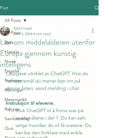
Post
All Posts
Kjetil Hope
All Posts
Dec 3, 2024
4 min read
Lær om middelalderen utenfor
Data
Europa gjennom kunstig
Historie
intelligens
Norsk
Engelsk
Oppgave utviklet av ChatGPT. Hvis du 
Forfatter
har spørsmål du mener bør inn på 
denne listen, send melding i chat.
Meninger
Matematikk
Instruksjon til elevene.
Religion
Bruk ChatGPT til å finne svar på 
spørsmålene i del 1. Du kan selv 
Samfunnsfag
velge hvordan du vil få svarene. Du 
Quiz
kan be den forklare med enkle 
Norsk som andrespråk