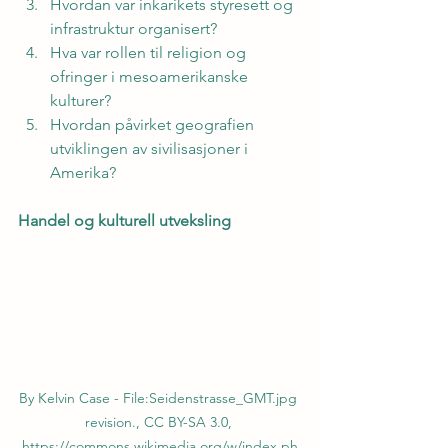
Hvordan var inkarikets styresett og 
infrastruktur organisert?
Hva var rollen til religion og 
ofringer i mesoamerikanske 
kulturer?
Hvordan påvirket geografien 
utviklingen av sivilisasjoner i 
Amerika?
Handel og kulturell utveksling
By Kelvin Case - File:Seidenstrasse_GMT.jpg 
revision., CC BY-SA 3.0, 
https://commons.wikimedia.org/w/index.ph