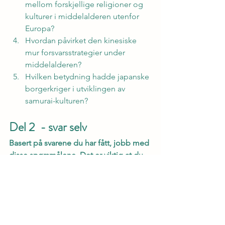
mellom forskjellige religioner og 
kulturer i middelalderen utenfor 
Europa?
Hvordan påvirket den kinesiske 
mur forsvarsstrategier under 
middelalderen?
Hvilken betydning hadde japanske 
borgerkriger i utviklingen av 
samurai-kulturen?
Del 2  - svar selv
Basert på svarene du har fått, jobb med 
disse spørsmålene. Det er viktig at du 
svarer på disse spørsmålene selv. Bruk 
også læreboken og bøkene som har 
blitt lenket til over.
Analyse og sammenligning