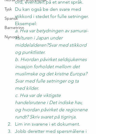
ord, eventuelt på et annet språk. 
Tysk
Du kan også be den svare med 
stikkord i stedet for fulle setninger. 
Spansk
Eksempel: 
Barnetrinn
a. Hva var betydningen av samurai-
Nynorsk
kulturen i Japan under 
middelalderen?Svar med stikkord 
og punktlister.
b. Hvordan påvirket seldsjukernes 
invasjon forholdet mellom det 
muslimske og det kristne Europa? 
Svar med fulle setninger og ta 
med kilder.
c. Hva var de viktigste 
handelsrutene i Det indiske hav, 
og hvordan påvirket de regionene 
rundt? Skriv svaret på tigrinja.
Lim inn svarene i et dokument.
Jobb deretter med spørsmålene i 