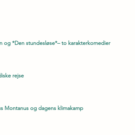
n og *Den stundesløse*– to karakterkomedier
iske rejse
mus Montanus og dagens klimakamp