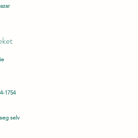
Nazar
eket
ie
84-1754
seg selv