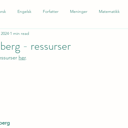
rsk
Engelsk
Forfatter
Meninger
Matematikk
 2024
1 min read
 som andrespråk
Tysk
Spansk
Barnetrinn
Nynors
berg - ressurser
essurser 
her
.
lberg