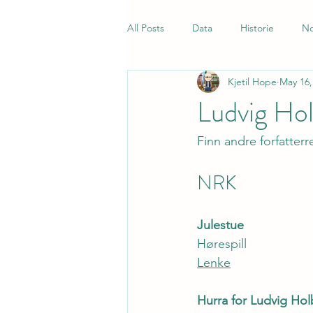
All Posts
Data
Historie
No
Kjetil Hope
May 16,
Samfunnsfag
Quiz
Norsk
Ludvig Hol
Finn andre forfatterr
NRK
Julestue
Hørespill
Lenke
Hurra for Ludvig Ho