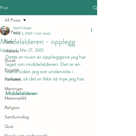
Post
All Posts
Kjetil Hope
All Posts
May 3, 2024
1 min read
Middelalderen - opplegg
Data
Updated:
Mar 27, 2025
Historie
Dette er noen av oppleggene jeg har 
Norsk
laget om middelalderen. Det er en 
Engelsk
stund siden jeg sist underviste i 
temaet, så det er ikke så mye jeg har.
Forfatter
Meninger
Middelalderen
Matematikk
Religion
Samfunnsfag
Quiz
Norsk som andrespråk