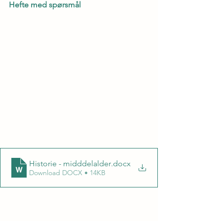
Hefte med spørsmål
Historie - midddelalder
.docx
Download DOCX • 14KB