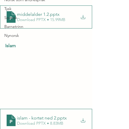
Tysk
middelalder 1.2
.pptx
Spansk
Download PPTX • 15.99MB
Barnetrinn
Nynorsk
Islam
islam - kortet ned 2
.pptx
Download PPTX • 8.83MB