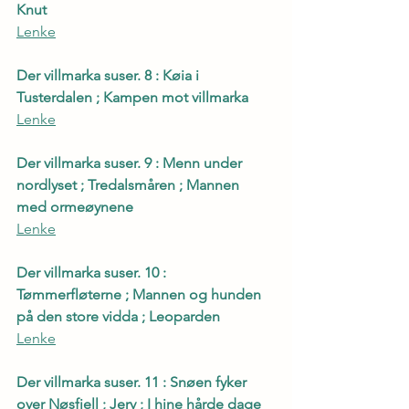
Knut
Lenke
Der villmarka suser. 8 : Køia i 
Tusterdalen ; Kampen mot villmarka
Lenke
Der villmarka suser. 9 : Menn under 
nordlyset ; Tredalsmåren ; Mannen 
med ormeøynene
Lenke
Der villmarka suser. 10 : 
Tømmerfløterne ; Mannen og hunden 
på den store vidda ; Leoparden
Lenke
Der villmarka suser. 11 : Snøen fyker 
over Nøsfjell ; Jerv ; I hine hårde dage