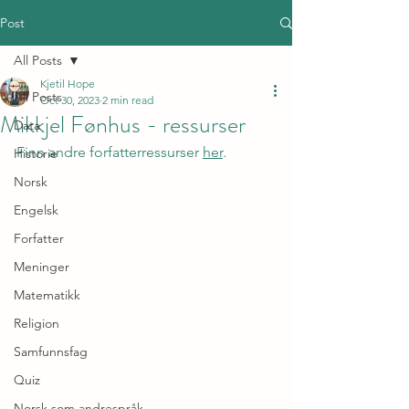
Post
All Posts
Kjetil Hope
All Posts
Oct 30, 2023
2 min read
Mikkjel Fønhus - ressurser
Data
Finn andre forfatterressurser 
her
.
Historie
Norsk
Engelsk
Forfatter
Meninger
Matematikk
Religion
Samfunnsfag
Quiz
Norsk som andrespråk