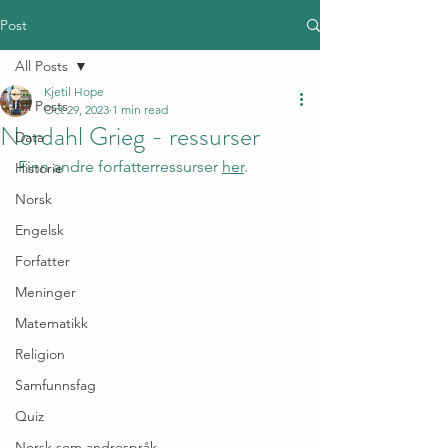
Post
All Posts
Kjetil Hope
All Posts
Oct 29, 2023
1 min read
Nordahl Grieg - ressurser
Data
Finn andre forfatterressurser 
her
.
Historie
Norsk
Engelsk
Forfatter
Meninger
Matematikk
Religion
Samfunnsfag
Quiz
Norsk som andrespråk