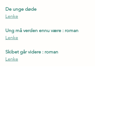
De unge døde
Lenke
Ung må verden ennu være : roman
Lenke
Skibet går videre : roman
Lenke
Samlede dikt
Lenke
Forfatter