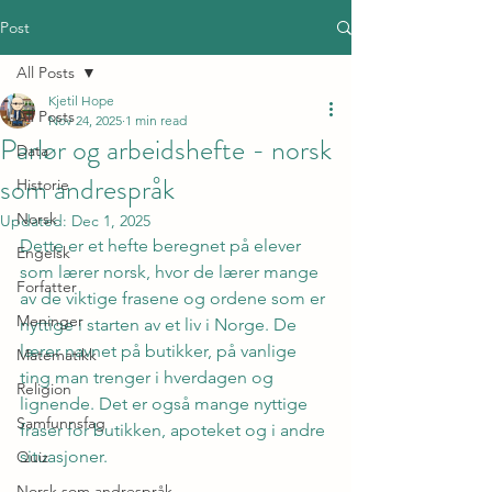
Post
All Posts
Kjetil Hope
All Posts
Nov 24, 2025
1 min read
Parlør og arbeidshefte - norsk
Data
som andrespråk
Historie
Norsk
Updated:
Dec 1, 2025
Dette er et hefte beregnet på elever 
Engelsk
som lærer norsk, hvor de lærer mange 
Forfatter
av de viktige frasene og ordene som er 
Meninger
nyttige i starten av et liv i Norge. De 
lærer navnet på butikker, på vanlige 
Matematikk
ting man trenger i hverdagen og 
Religion
lignende. Det er også mange nyttige 
Samfunnsfag
fraser for butikken, apoteket og i andre 
situasjoner.
Quiz
Norsk som andrespråk