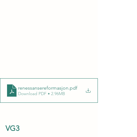
renessansereformasjon
.pdf
Download PDF • 2.96MB
VG3