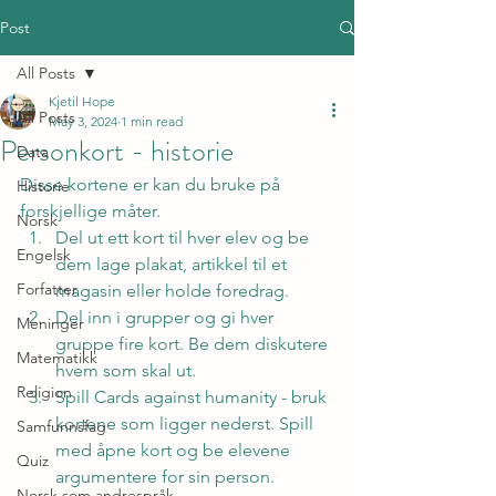
Post
All Posts
Kjetil Hope
All Posts
May 3, 2024
1 min read
Personkort - historie
Data
Disse kortene er kan du bruke på 
Historie
forskjellige måter.
Norsk
Del ut ett kort til hver elev og be 
Engelsk
dem lage plakat, artikkel til et 
Forfatter
magasin eller holde foredrag.
Del inn i grupper og gi hver 
Meninger
gruppe fire kort. Be dem diskutere 
Matematikk
hvem som skal ut.
Religion
Spill Cards against humanity - bruk 
kortene som ligger nederst. Spill 
Samfunnsfag
med åpne kort og be elevene 
Quiz
argumentere for sin person.
Norsk som andrespråk