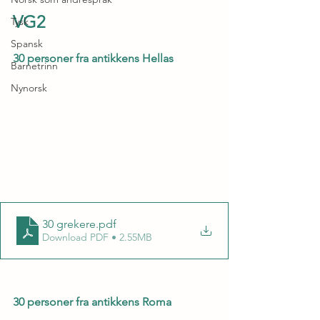
VG2
Tysk
Spansk
30 personer fra antikkens Hellas
Barnetrinn
Nynorsk
30 grekere
.pdf
Download PDF • 2.55MB
30 personer fra antikkens Roma