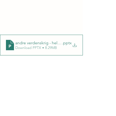
andre verdenskrig - helter
.pptx
Download PPTX • 8.29MB
30 personer fra den amerikanske 
borgerrettsbevegelsen
Teksten er på engelsk.