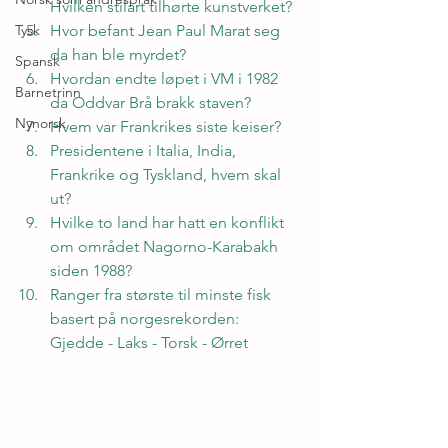
Hvilken stilart tilhørte kunstverket?
Tysk
Hvor befant Jean Paul Marat seg 
da han ble myrdet?
Spansk
Hvordan endte løpet i VM i 1982 
Barnetrinn
da Oddvar Brå brakk staven?
Nynorsk
Hvem var Frankrikes siste keiser?
Presidentene i Italia, India, 
Frankrike og Tyskland, hvem skal 
ut?
Hvilke to land har hatt en konflikt 
om området Nagorno-Karabakh 
siden 1988?
Ranger fra største til minste fisk 
basert på norgesrekorden:
Gjedde - Laks - Torsk - Ørret