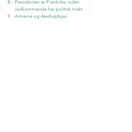
Presidenten av Frankrike, siden 
vedkommende har politisk makt.
Armenia og Aserbajdsjan
Torsk - Laks - Gjedde - Ørret
Quiz
See All
Recent Posts