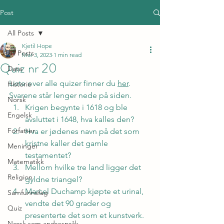
Post
All Posts
Kjetil Hope
All Posts
Mar 3, 2023
1 min read
Quiz nr 20
Data
Liste over alle quizer finner du 
her
. 
Historie
Svarene står lenger nede på siden.
Norsk
Krigen begynte i 1618 og ble 
Engelsk
avsluttet i 1648, hva kalles den?
Forfatter
Hva er jødenes navn på det som 
kristne kaller det gamle 
Meninger
testamentet?
Matematikk
Mellom hvilke tre land ligger det 
Religion
gyldne triangel?
Marcel Duchamp kjøpte et urinal, 
Samfunnsfag
vendte det 90 grader og 
Quiz
presenterte det som et kunstverk. 
Norsk som andrespråk