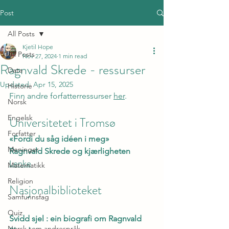
Post
All Posts
Kjetil Hope
All Posts
Nov 27, 2024
1 min read
Ragnvald Skrede - ressurser
Data
Updated:
Apr 15, 2025
Historie
Finn andre forfatterressurser 
her
.
Norsk
Engelsk
Universitetet i Tromsø
Forfatter
«Fordi du såg idéen i meg»
Meninger
Ragnvald Skrede og kjærligheten
Lenke
Matematikk
Religion
Nasjonalbiblioteket
Samfunnsfag
Quiz
Svidd sjel : ein biografi om Ragnvald 
Norsk som andrespråk