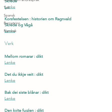
Skrede
Lenke
Tysk
Spansk
Korsfestelsen : historien om Ragnvald 
Barnetrinn
Skrede og Vågå
Nynorsk
Lenke
Verk
Mellom romarar : dikt
Lenke
Det du ikkje veit : dikt
Lenke
Bak dei siste blånar : dikt
Lenke
Den kvite fuglen : dikt