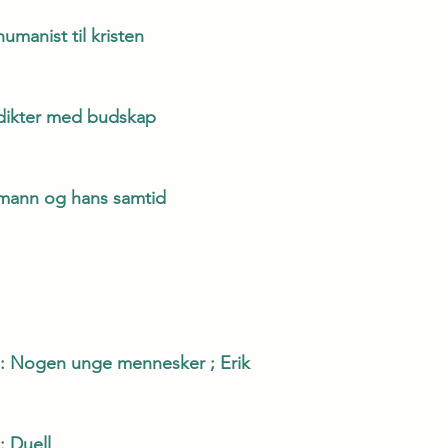
umanist til kristen
dikter med budskap
mann og hans samtid
1 : Nogen unge mennesker ; Erik
: Duell