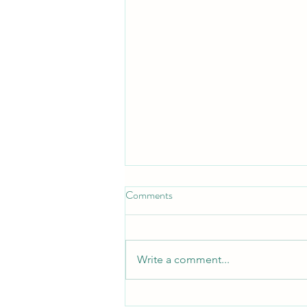
Comments
Write a comment...
Matias Orheim - ressurser