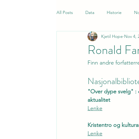
All Posts
Data
Historie
No
Kjetil Hope
Nov 4, 
Samfunnsfag
Quiz
Norsk
Ronald Fan
Finn andre forfatterr
Nasjonalbibliot
"Over dype svelg" :
aktualitet
Lenke
Kristentro og kultur
Lenke