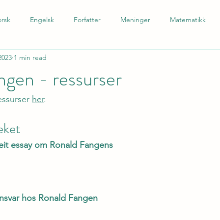
rsk
Engelsk
Forfatter
Meninger
Matematikk
2023
1 min read
 som andrespråk
Tysk
Spansk
Barnetrinn
Nynors
gen - ressurser
essurser 
her
.
eket
 eit essay om Ronald Fangens 
ansvar hos Ronald Fangen