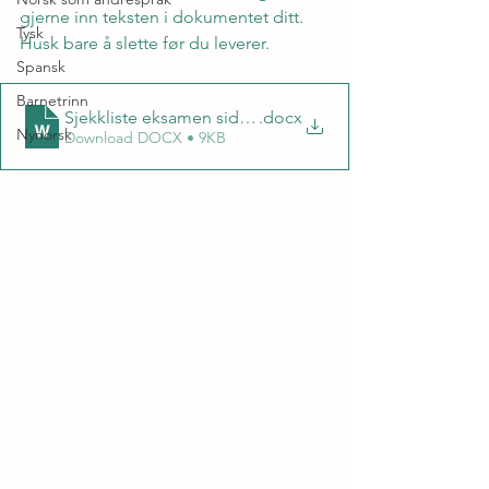
gjerne inn teksten i dokumentet ditt. 
Tysk
Husk bare å slette før du leverer.
Spansk
Barnetrinn
Sjekkliste eksamen sidemål (nynorsk)
.docx
Nynorsk
Download DOCX • 9KB