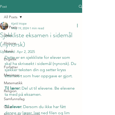
Post
All Posts
Kjetil Hope
All Posts
May 19, 2024
1 min read
Sjekkliste eksamen i sidemål
Data
(nynorsk)
Historie
Norsk
Updated:
Apr 2, 2025
Dette er en sjekkliste for elever som 
Engelsk
skal ha skriveøkt i sidemål (nynorsk). Du 
Forfatter
sjekker teksten din og setter kryss 
Meninger
etterhvert som hver oppgave er gjort.
Matematikk
Til lærer:
 Del ut til elevene. Be elevene 
Religion
ta med på eksamen.
Samfunnsfag
Til elever:
 Dersom du ikke har fått 
Quiz
denne av lærer, last ned filen og lim 
Norsk som andrespråk