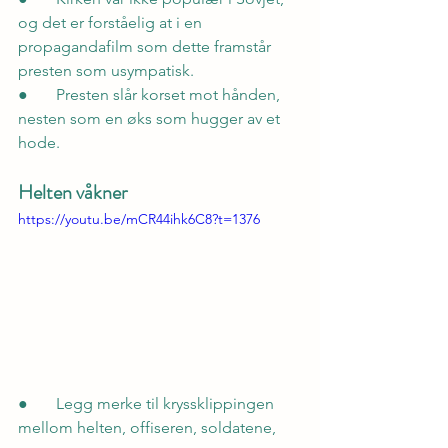
og det er forståelig at i en 
propagandafilm som dette framstår 
presten som usympatisk.
●       Presten slår korset mot hånden, 
nesten som en øks som hugger av et 
hode.
Helten våkner
https://youtu.be/mCR44ihk6C8?t=1376
●       Legg merke til kryssklippingen 
mellom helten, offiseren, soldatene, 