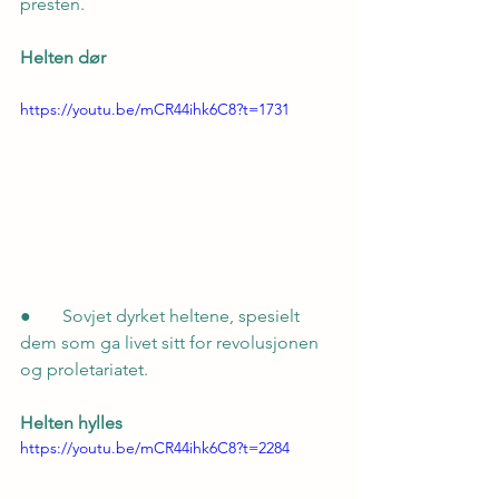
presten.
Helten dør
https://youtu.be/mCR44ihk6C8?t=1731
●       Sovjet dyrket heltene, spesielt 
dem som ga livet sitt for revolusjonen 
og proletariatet.
Helten hylles
https://youtu.be/mCR44ihk6C8?t=2284