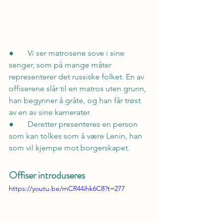
●       Vi ser matrosene sove i sine 
senger, som på mange måter 
representerer det russiske folket. En av 
offiserene slår til en matros uten grunn, 
han begynner å gråte, og han får trøst 
av en av sine kamerater.
●       Deretter presenteres en person 
som kan tolkes som å være Lenin, han 
som vil kjempe mot borgerskapet.
Offiser introduseres
https://youtu.be/mCR44ihk6C8?t=277