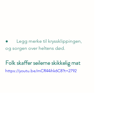
●       Legg merke til kryssklippingen, 
og sorgen over heltens død.
Folk skaffer seilerne skikkelig mat
https://youtu.be/mCR44ihk6C8?t=2792