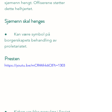
sjømenn hengt. Offiserene støtter 
dette helhjertet.
Sjømenn skal henges
●       Kan være symbol på 
borgerskapets behandling av 
proletariatet.
Presten
https://youtu.be/mCR44ihk6C8?t=1303
●       Kirken var ikke populær i Sovjet, 