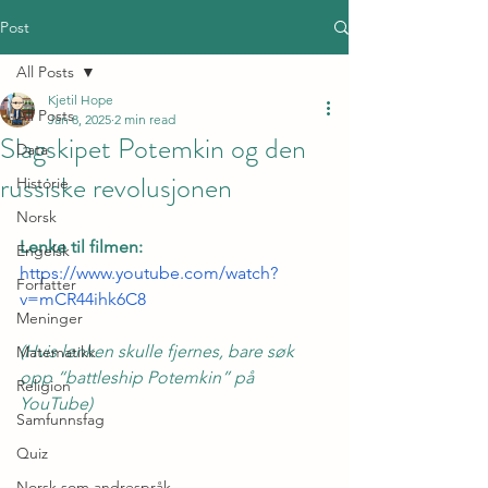
Post
All Posts
Kjetil Hope
All Posts
Jan 8, 2025
2 min read
Slagskipet Potemkin og den
Data
russiske revolusjonen
Historie
Norsk
Lenke til filmen:
Engelsk
https://www.youtube.com/watch?
Forfatter
v=mCR44ihk6C8
Meninger
(Hvis lenken skulle fjernes, bare søk 
Matematikk
opp “battleship Potemkin” på 
Religion
YouTube)
Samfunnsfag
Quiz
Norsk som andrespråk