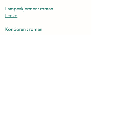
Lampeskjermer : roman
Lenke
Kondoren : roman
Lenke
Forfatter
See All
Recent Posts