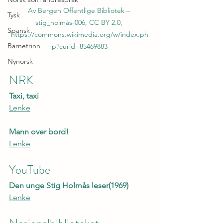
Av Bergen Offentlige Bibliotek – 
Tysk
stig_holmås-006, CC BY 2.0, 
Spansk
https://commons.wikimedia.org/w/index.ph
Barnetrinn
p?curid=85469883
Nynorsk
NRK
Taxi, taxi
Lenke
Mann over bord!
Lenke
YouTube
Den unge Stig Holmås leser(1969)
Lenke