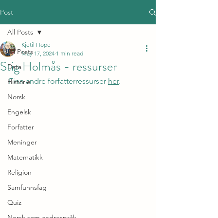
Post
All Posts
Kjetil Hope
All Posts
May 17, 2024
1 min read
Stig Holmås - ressurser
Data
Finn andre forfatterressurser 
her
.
Historie
Norsk
Engelsk
Forfatter
Meninger
Matematikk
Religion
Samfunnsfag
Quiz
Norsk som andrespråk