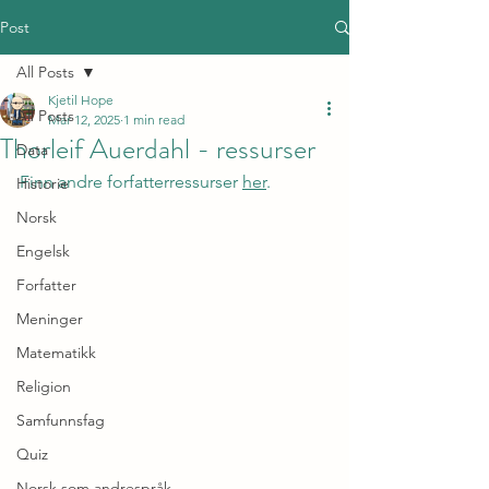
Post
All Posts
Kjetil Hope
All Posts
Mar 12, 2025
1 min read
Thorleif Auerdahl - ressurser
Data
Finn andre forfatterressurser 
her
.
Historie
Norsk
Engelsk
Forfatter
Meninger
Matematikk
Religion
Samfunnsfag
Quiz
Norsk som andrespråk