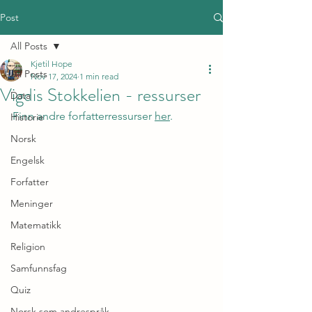
Post
All Posts
Kjetil Hope
All Posts
Nov 17, 2024
1 min read
Vigdis Stokkelien - ressurser
Data
Finn andre forfatterressurser 
her
.
Historie
Norsk
Engelsk
Forfatter
Meninger
Matematikk
Religion
Samfunnsfag
Quiz
Norsk som andrespråk