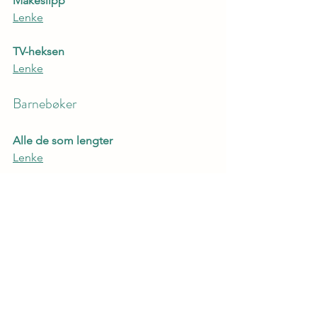
Måkeslipp
Lenke
TV-heksen
Lenke
Barnebøker
Alle de som lengter
Lenke
Sakprosa
Grensefolket
Lenke
Forfatter