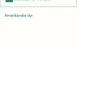
Amerikanske dyr
amerikanske dyr
.pdf
Download PDF • 3.86MB