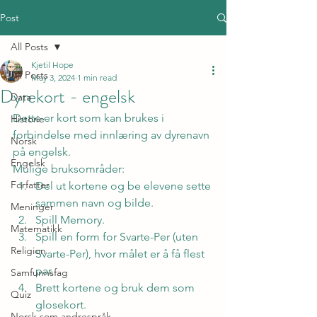
Post
All Posts
Kjetil Hope
All Posts
May 3, 2024
1 min read
Dyrekort - engelsk
Data
Dette er kort som kan brukes i 
Historie
forbindelse med innlæring av dyrenavn 
Norsk
på engelsk.
Engelsk
Mulige bruksområder:
Forfatter
Del ut kortene og be elevene sette 
sammen navn og bilde.
Meninger
Spill Memory.
Matematikk
Spill en form for Svarte-Per (uten 
Religion
Svarte-Per), hvor målet er å få flest 
par.
Samfunnsfag
Brett kortene og bruk dem som 
Quiz
glosekort.
Norsk som andrespråk