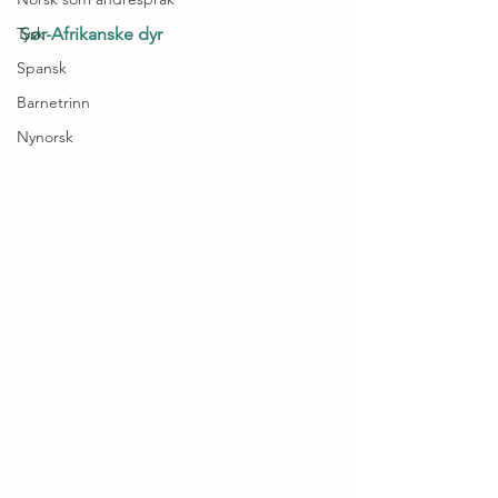
Tysk
Sør-Afrikanske dyr
Spansk
Barnetrinn
Nynorsk