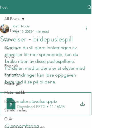
Post
All Posts
Kjetil Hope
All Posts
May 13, 2025
1 min read
Stavelser - bildepuslespill
Data
Dersom du vil gjøre innlæringen av 
Historie
stavelser litt mer spennende, kan du 
Norsk
bruke noen av disse puslespillene. 
Engelsk
Fordelen med bildene er at elever med 
Forfatter
litt utfordringer kan løse oppgaven 
bare ved å se på bildene.
Meninger
Matematikk
maler stavelser
.pptx
Religion
Download PPTX • 11.16MB
Samfunnsfag
Quiz
Gjennomføring
Norsk som andrespråk