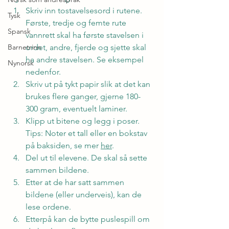
Skriv inn tostavelsesord i rutene. 
Tysk
Første, tredje og femte rute 
Spansk
vannrett skal ha første stavelsen i 
Barnetrinn
ordet, andre, fjerde og sjette skal 
ha andre stavelsen. Se eksempel 
Nynorsk
nedenfor.
Skriv ut på tykt papir slik at det kan 
brukes flere ganger, gjerne 180-
300 gram, eventuelt laminer.
Klipp ut bitene og legg i poser. 
Tips: Noter et tall eller en bokstav 
på baksiden, se mer 
her
.
Del ut til elevene. De skal så sette 
sammen bildene.
Etter at de har satt sammen 
bildene (eller underveis), kan de 
lese ordene.
Etterpå kan de bytte puslespill om 