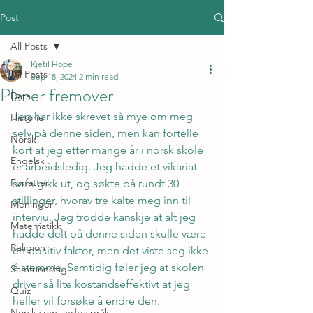
Post
All Posts
Kjetil Hope
All Posts
Sep 18, 2024
2 min read
Planer fremover
Data
Jeg har ikke skrevet så mye om meg 
Historie
selv på denne siden, men kan fortelle 
Norsk
kort at jeg etter mange år i norsk skole 
Engelsk
er arbeidsledig. Jeg hadde et vikariat 
Forfatter
som gikk ut, og søkte på rundt 30 
stillinger, hvorav tre kalte meg inn til 
Meninger
intervju. Jeg trodde kanskje at alt jeg 
Matematikk
hadde delt på denne siden skulle være 
Religion
en positiv faktor, men det viste seg ikke 
å stemme. Samtidig føler jeg at skolen 
Samfunnsfag
driver så lite kostandseffektivt at jeg 
Quiz
heller vil forsøke å endre den.
Norsk som andrespråk