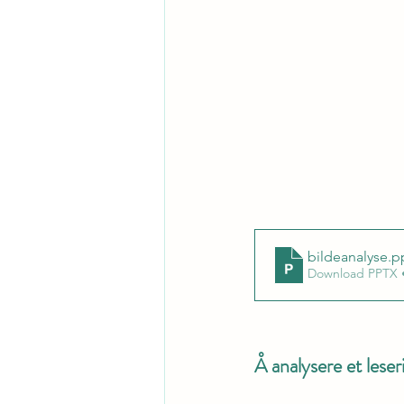
bildeanalyse
.p
Download PPTX 
Å analysere et leser