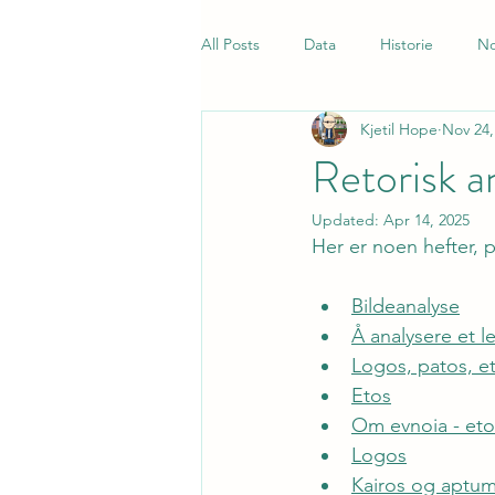
All Posts
Data
Historie
No
Kjetil Hope
Nov 24,
Samfunnsfag
Quiz
Norsk
Retorisk a
Updated:
Apr 14, 2025
Her er noen hefter, 
Bildeanalyse
Å analysere et l
Logos, patos, e
Etos
Om evnoia - eto
Logos
Kairos og aptu