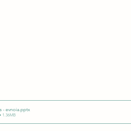
os - evnoia
.pptx
• 1.36MB