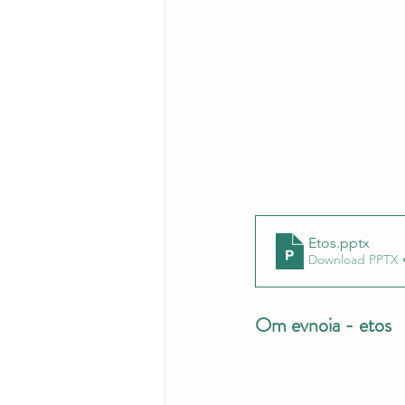
Etos
.pptx
Download PPTX 
Om evnoia - etos