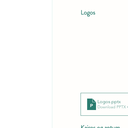
Logos
Logos
.pptx
Download PPTX 
Kairos og aptum