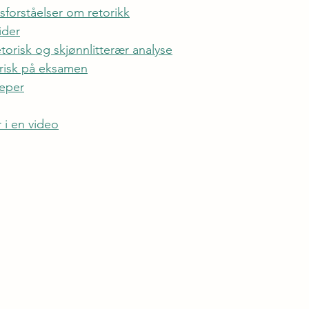
sforståelser om retorikk
ider
etorisk og skjønnlitterær analyse
orisk på eksamen
eper
 i en video