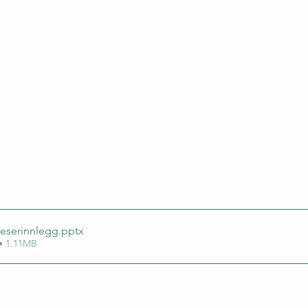
leserinnlegg
.pptx
• 1.11MB