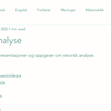
rsk
Engelsk
Forfatter
Meninger
Matematikk
 2022
1 min read
 som andrespråk
Tysk
Spansk
Barnetrinn
Nynors
nalyse
presentasjoner og oppgaver om retorisk analyse.
eserinnlegg
tos
s
m